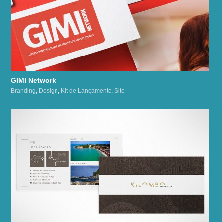
GIMI Network
Branding
,
Design
,
Kit de Lançamento
,
Site