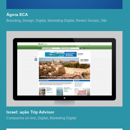
Ágora ECA
Branding
,
Design
,
Digital
,
Marketing Digital
,
Redes Sociais
,
Site
Israel: ação Trip Advisor
Campanha on-line
,
Digital
,
Marketing Digital