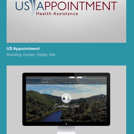
US Appointment
Branding
,
Design
,
Digital
,
Site