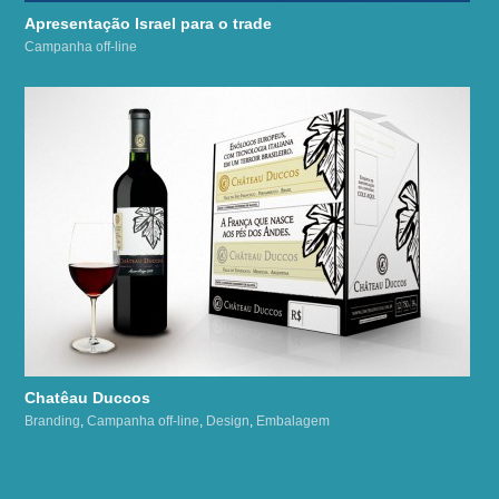
Apresentação Israel para o trade
Campanha off-line
Chatêau Duccos
Branding
,
Campanha off-line
,
Design
,
Embalagem